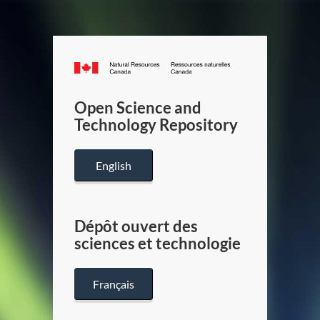
Canada.ca
/
Gouverneme
Open Science and
du
Technology Repository
Canada
English
Dépôt ouvert des
sciences et technologie
Français