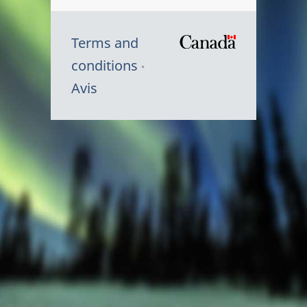
Terms and
/
conditions
Symbole
Avis
du
gouvernem
du
Canada