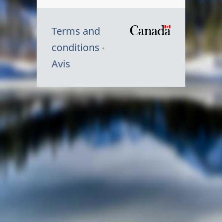
Terms and
/
conditions
Symbole
Avis
du
gouvernem
du
Canada