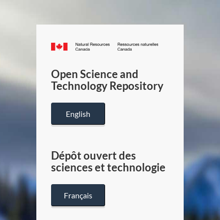
Canada.ca
/
Gouverneme
Open Science and
du
Technology Repository
Canada
English
Dépôt ouvert des
sciences et technologie
Français