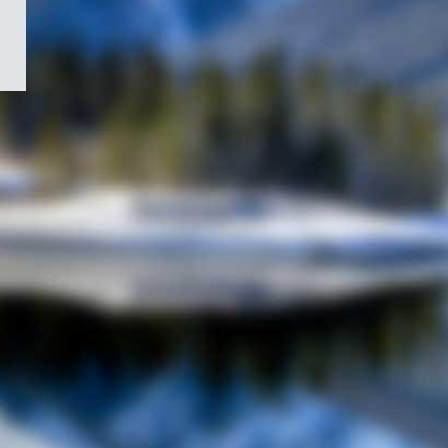
/
Symbole
du
gouvernement
du
Canada