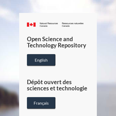
Canada.ca
/
Gouverneme
Open Science and
du
Technology Repository
Canada
English
Dépôt ouvert des
sciences et technologie
Français