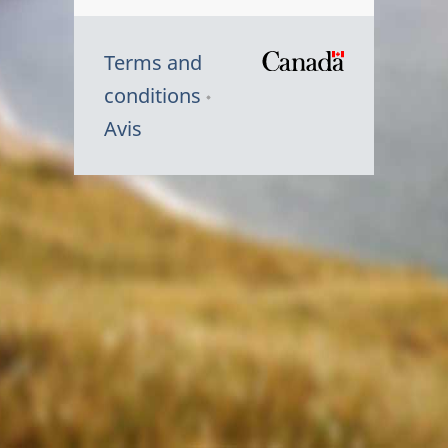
Terms and
/
conditions
Symbole
Avis
du
gouvernem
du
Canada