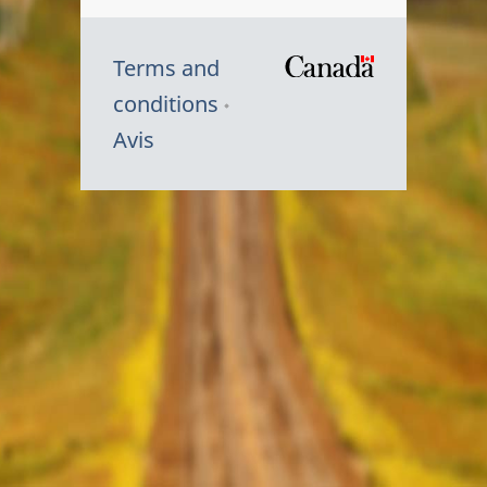
Terms and
/
conditions
Symbole
Avis
du
gouvernem
du
Canada