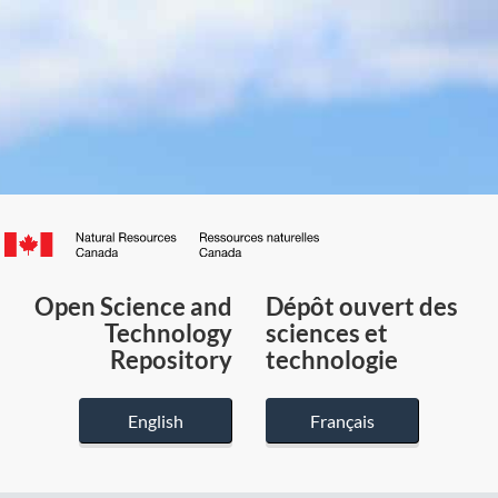
Canada.ca
/
Gouvernement
Open Science and
Dépôt ouvert des
du
Technology
sciences et
Canada
Repository
technologie
English
Français