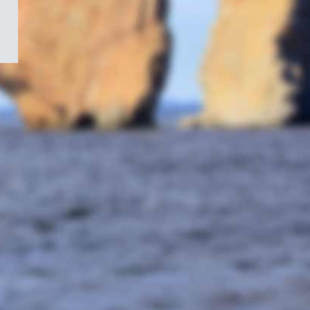
/
Symbole
du
gouvernement
du
Canada