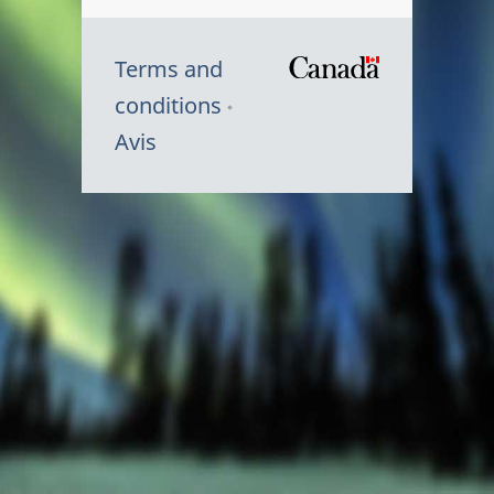
Terms and
/
conditions
Symbole
Avis
du
gouvernem
du
Canada