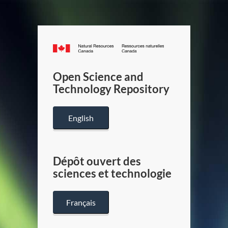
Canada.ca
/
Gouverneme
Open Science and
du
Technology Repository
Canada
English
Dépôt ouvert des
sciences et technologie
Français