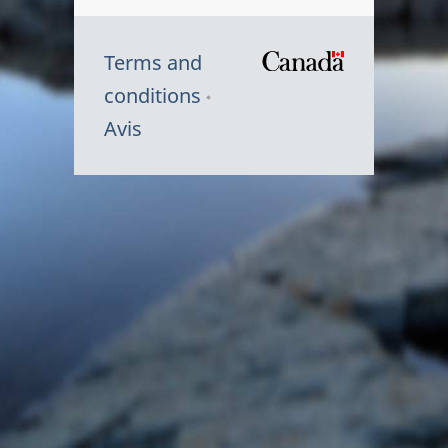
Terms and
/
conditions
Symbole
Avis
du
gouvernem
du
Canada