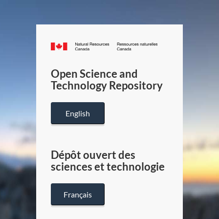
Canada.ca
/
Gouverneme
Open Science and
du
Technology Repository
Canada
English
Dépôt ouvert des
sciences et technologie
Français