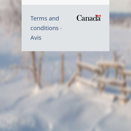
Terms and
/
conditions
Symbole
Avis
du
gouvernem
du
Canada