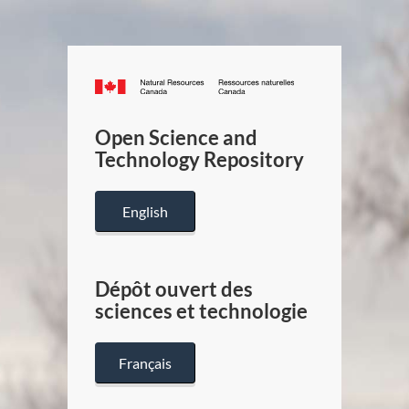
Canada.ca
/
Gouverneme
Open Science and
du
Technology Repository
Canada
English
Dépôt ouvert des
sciences et technologie
Français