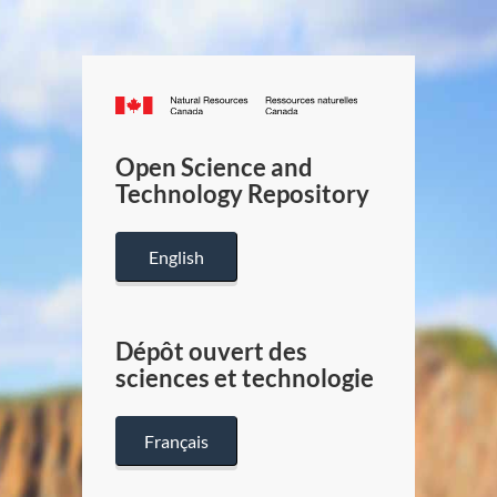
Canada.ca
/
Gouverneme
Open Science and
du
Technology Repository
Canada
English
Dépôt ouvert des
sciences et technologie
Français