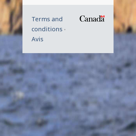
Terms and
/
conditions
Symbole
Avis
du
gouverne
du
Canada