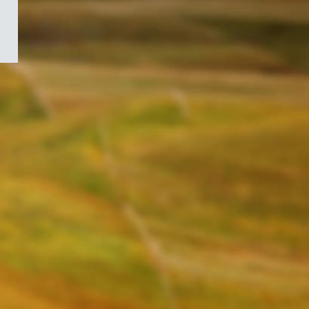
/
Symbole
du
gouvernement
du
Canada