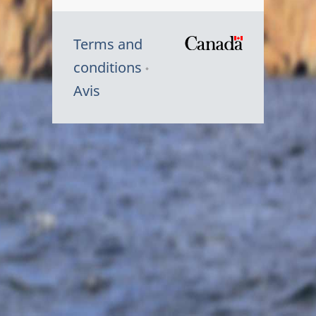
Terms and
/
conditions
Symbole
Avis
du
gouvernem
du
Canada