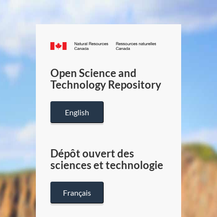
Canada.ca
/
Gouverneme
Open Science and
du
Technology Repository
Canada
English
Dépôt ouvert des
sciences et technologie
Français