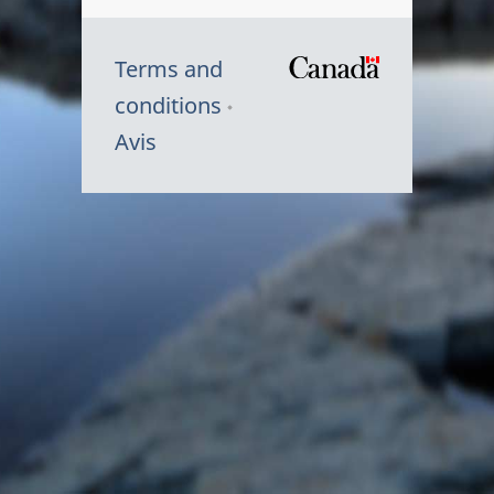
Terms and
/
conditions
Symbole
Avis
du
gouvernem
du
Canada