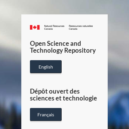
Canada.ca
/
Gouverneme
Open Science and
du
Technology Repository
Canada
English
Dépôt ouvert des
sciences et technologie
Français