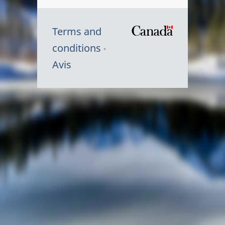
Terms and
/
conditions
Symbole
Avis
du
gouvernem
du
Canada