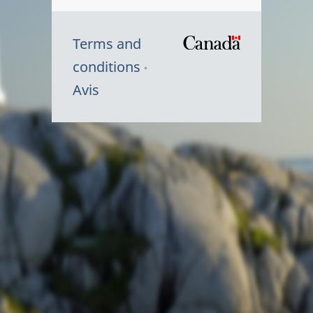
Terms and
/
conditions
Symbole
Avis
du
gouvernem
du
Canada