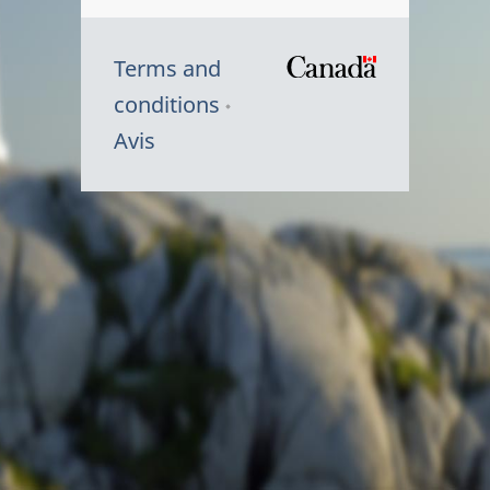
Terms and
/
conditions
Symbole
Avis
du
gouvernem
du
Canada