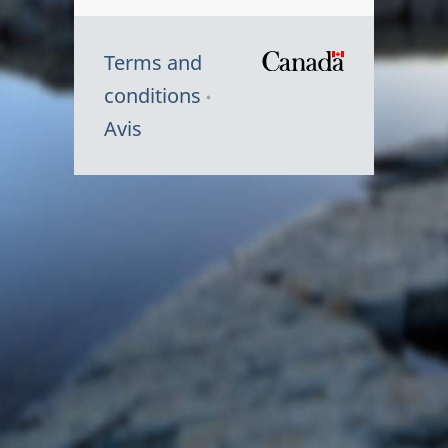
Terms and
/
conditions
Symbole
Avis
du
gouvernem
du
Canada