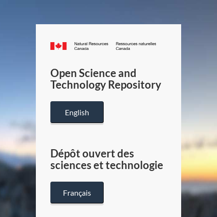
Canada.ca
/
Gouverneme
Open Science and
du
Technology Repository
Canada
English
Dépôt ouvert des
sciences et technologie
Français