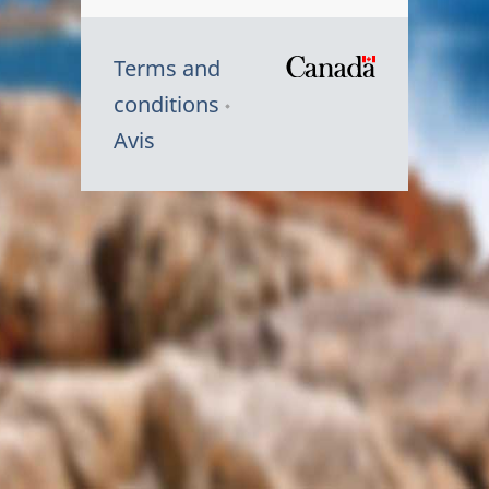
Terms and
/
conditions
Symbole
Avis
du
gouvernem
du
Canada