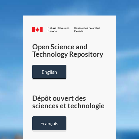
Canada.ca
/
Gouverneme
Open Science and
du
Technology Repository
Canada
English
Dépôt ouvert des
sciences et technologie
Français