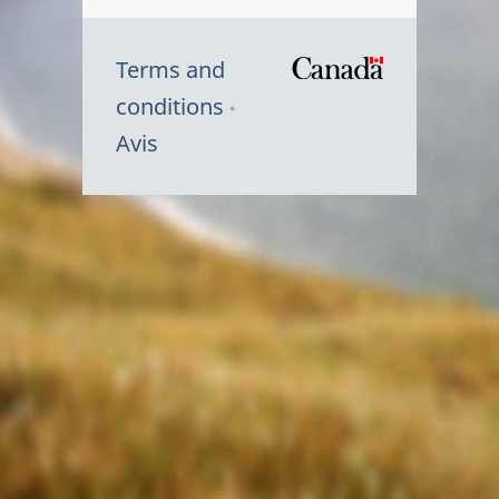
Terms and
/
conditions
Symbole
Avis
du
gouvernem
du
Canada