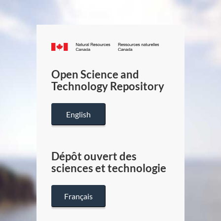
Canada.ca
/
Gouverneme
Open Science and
du
Technology Repository
Canada
English
Dépôt ouvert des
sciences et technologie
Français