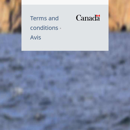
Terms and
/
conditions
Symbole
Avis
du
gouvernem
du
Canada