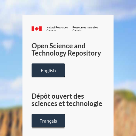
Canada.ca
/
Gouverneme
Open Science and
du
Technology Repository
Canada
English
Dépôt ouvert des
sciences et technologie
Français