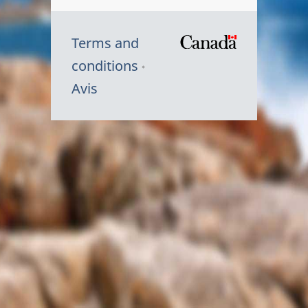
Terms and
/
conditions
Symbole
Avis
du
gouvernem
du
Canada