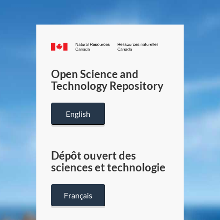
Canada.ca
/
Gouverneme
Open Science and
du
Technology Repository
Canada
English
Dépôt ouvert des
sciences et technologie
Français