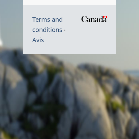
Terms and
/
conditions
Symbole
Avis
du
gouvernem
du
Canada