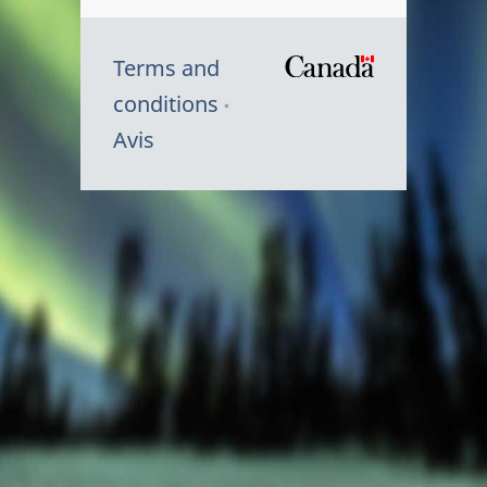
Terms and
/
conditions
Symbole
Avis
du
gouvernem
du
Canada