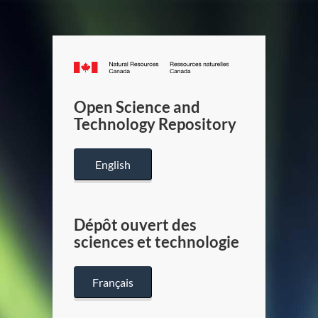
Canada.ca
/
Gouverneme
Open Science and
du
Technology Repository
Canada
English
Dépôt ouvert des
sciences et technologie
Français