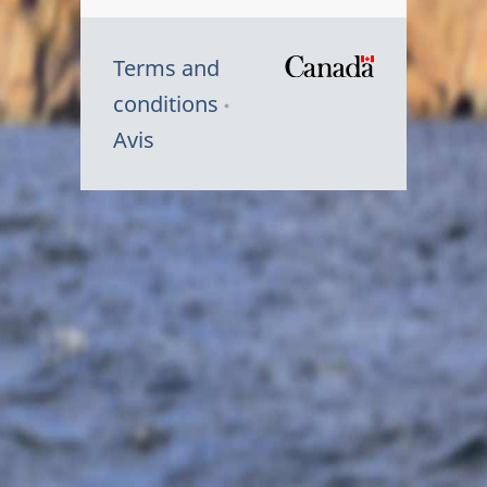
Terms and
/
conditions
Symbole
Avis
du
gouvernem
du
Canada