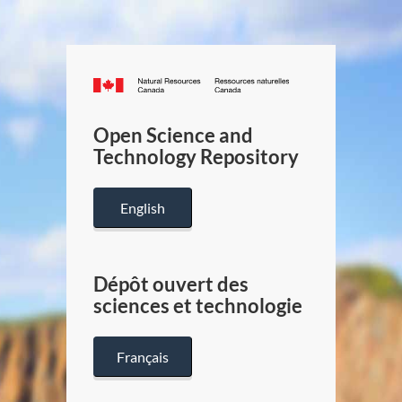
Canada.ca
/
Gouverneme
Open Science and
du
Technology Repository
Canada
English
Dépôt ouvert des
sciences et technologie
Français