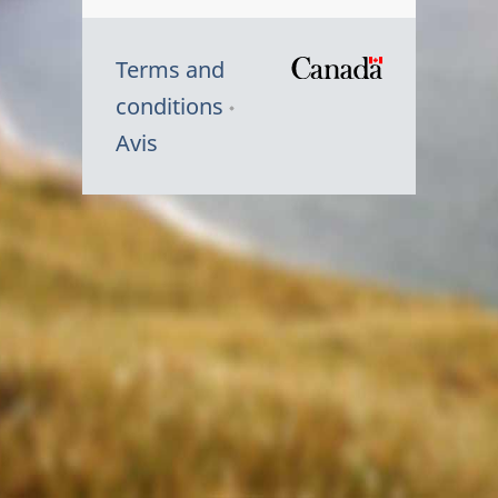
Terms and
/
conditions
Symbole
Avis
du
gouvernem
du
Canada