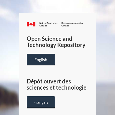
Canada.ca
/
Gouverneme
Open Science and
du
Technology Repository
Canada
English
Dépôt ouvert des
sciences et technologie
Français