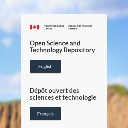
Canada.ca
/
Gouverneme
Open Science and
du
Technology Repository
Canada
English
Dépôt ouvert des
sciences et technologie
Français