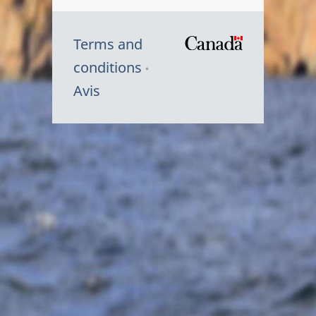
Terms and
/
conditions
Symbole
Avis
du
gouvernem
du
Canada