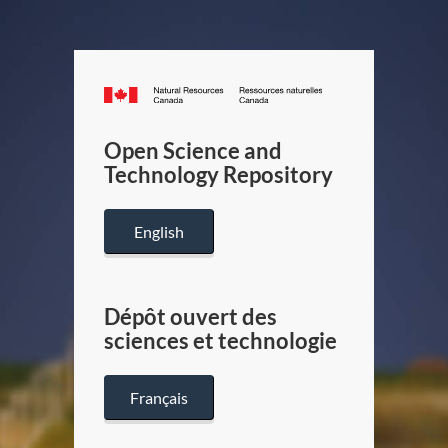
Canada.ca
/
Gouverneme
Open Science and
du
Technology Repository
Canada
English
Dépôt ouvert des
sciences et technologie
Français