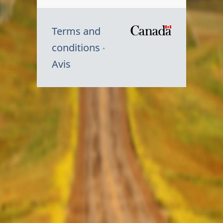
Terms and
/
conditions
Symbole
Avis
du
gouvernem
du
Canada