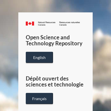
Canada.ca
/
Gouverneme
Open Science and
du
Technology Repository
Canada
English
Dépôt ouvert des
sciences et technologie
Français