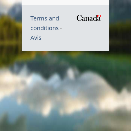
Terms and
/
conditions
Symbole
Avis
du
gouvernem
du
Canada