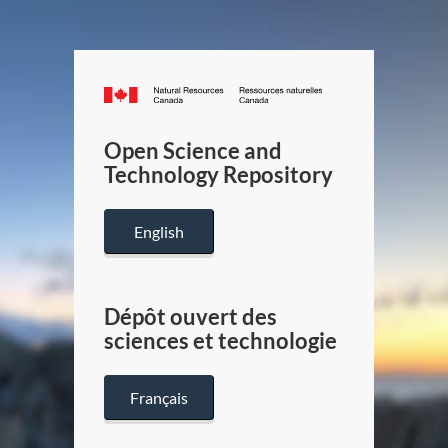
Canada.ca
/
Gouverneme
Open Science and
du
Technology Repository
Canada
English
Dépôt ouvert des
sciences et technologie
Français