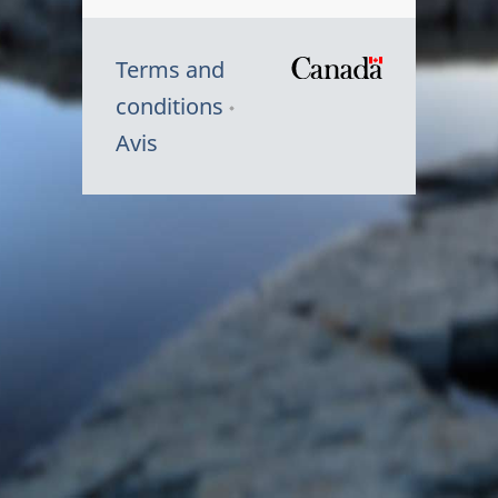
Terms and
/
conditions
Symbole
Avis
du
gouvernem
du
Canada