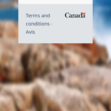
Terms and
/
conditions
Symbole
Avis
du
gouvernem
du
Canada