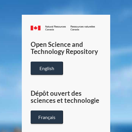
Canada.ca
/
Gouverneme
Open Science and
du
Technology Repository
Canada
English
Dépôt ouvert des
sciences et technologie
Français