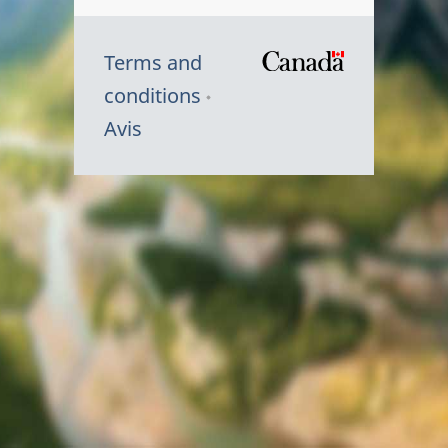
Terms and
/
conditions
Symbole
Avis
du
gouvernem
du
Canada