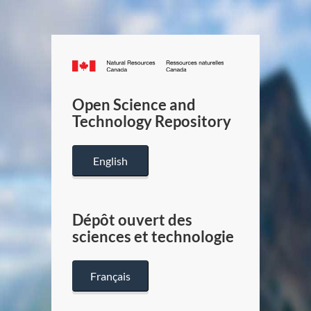
Canada.ca
/
Gouverneme
Open Science and
du
Technology Repository
Canada
English
Dépôt ouvert des
sciences et technologie
Français