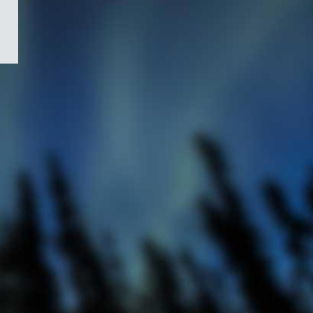
/
Symbole
du
gouvernement
du
Canada