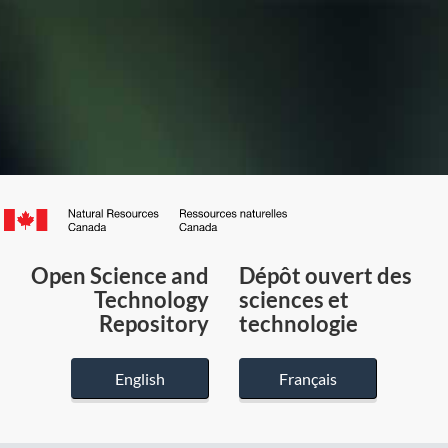
Canada.ca
/
Gouvernement
Open Science and
Dépôt ouvert des
du
Technology
sciences et
Canada
Repository
technologie
English
Français