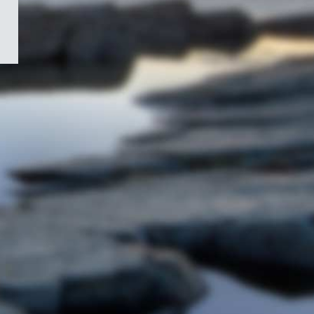
/
Symbole
du
gouvernement
du
Canada