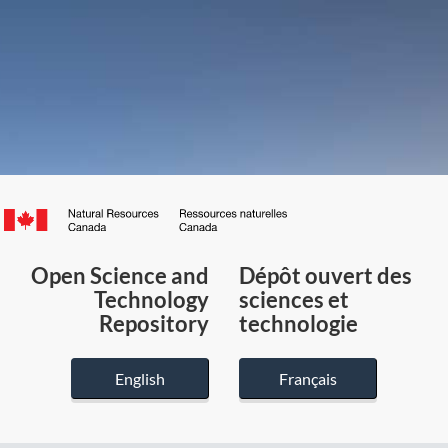
Canada.ca
/
Gouvernement
Open Science and
Dépôt ouvert des
du
Technology
sciences et
Canada
Repository
technologie
English
Français