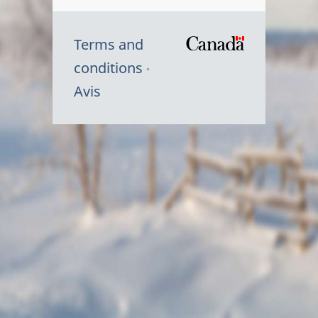
Terms and
/
conditions
Symbole
Avis
du
gouvernem
du
Canada