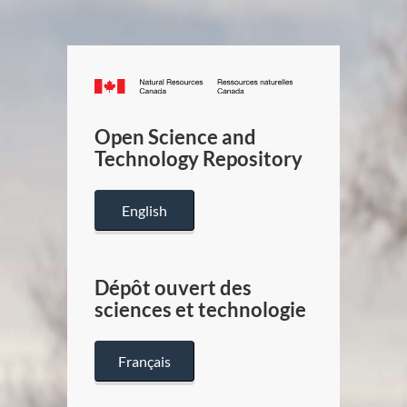
Canada.ca
/
Gouverneme
Open Science and
du
Technology Repository
Canada
English
Dépôt ouvert des
sciences et technologie
Français