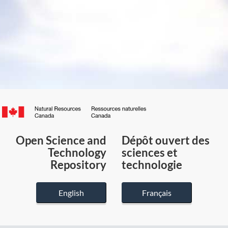
Canada.ca
/
Gouvernement
Open Science and
Dépôt ouvert des
du
Technology
sciences et
Canada
Repository
technologie
English
Français