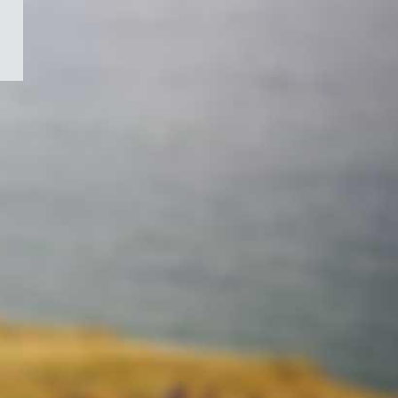
/
Symbole
du
gouvernement
du
Canada