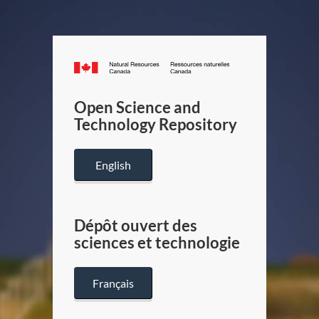
Canada.ca
/
Gouverneme
Open Science and
du
Technology Repository
Canada
English
Dépôt ouvert des
sciences et technologie
Français