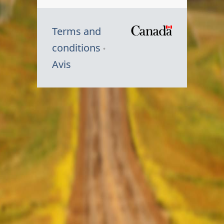
Terms and
/
conditions
Symbole
Avis
du
gouvernem
du
Canada