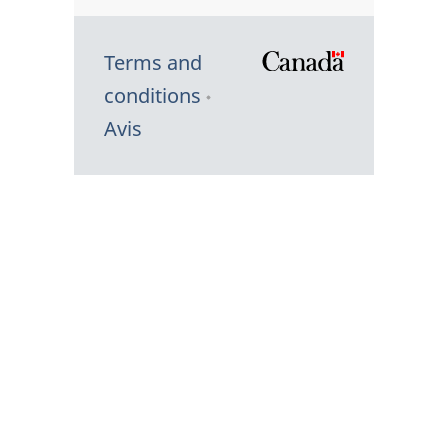
Terms and
/
conditions
Symbole
Avis
du
gouvernem
du
Canada