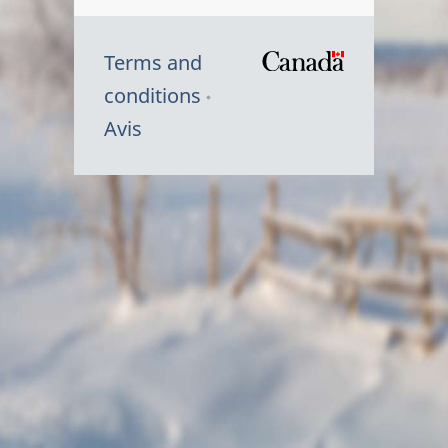
Terms and
/
conditions
Symbole
Avis
du
gouvernem
du
Canada