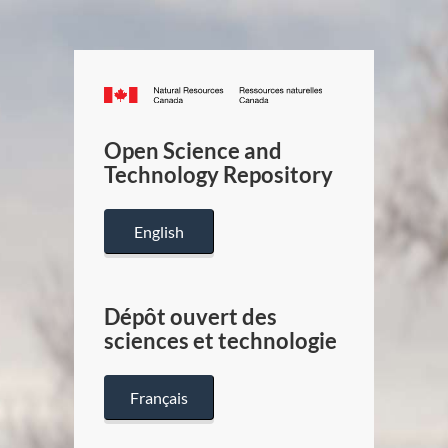
Canada.ca
/
Gouverneme
Open Science and
du
Technology Repository
Canada
English
Dépôt ouvert des
sciences et technologie
Français