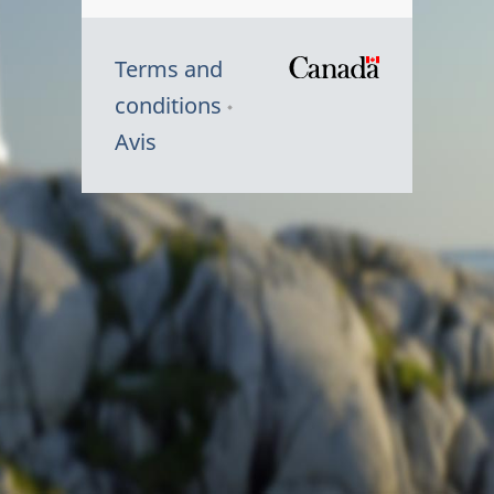
Terms and
/
conditions
Symbole
Avis
du
gouvernem
du
Canada