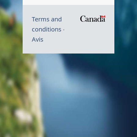
Terms and
/
conditions
Symbole
Avis
du
gouvernem
du
Canada