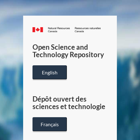
Canada.ca
/
Gouverneme
Open Science and
du
Technology Repository
Canada
English
Dépôt ouvert des
sciences et technologie
Français