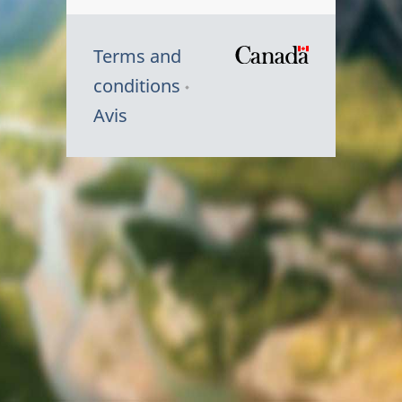
Terms and
/
conditions
Symbole
Avis
du
gouvernem
du
Canada