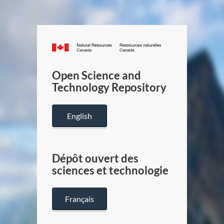
Canada.ca
/
Gouverneme
Open Science and
du
Technology Repository
Canada
English
Dépôt ouvert des
sciences et technologie
Français