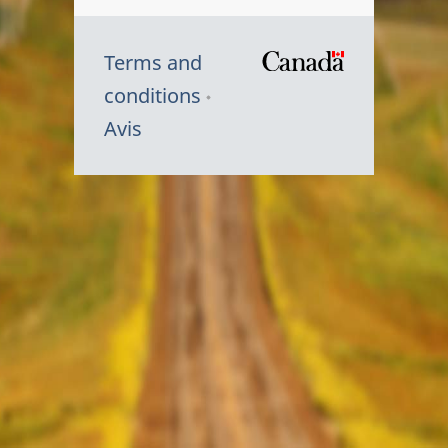
Terms and
/
conditions
Symbole
Avis
du
gouvernem
du
Canada