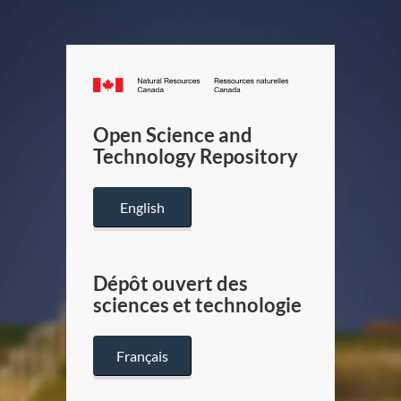
Canada.ca
/
Gouverneme
Open Science and
du
Technology Repository
Canada
English
Dépôt ouvert des
sciences et technologie
Français