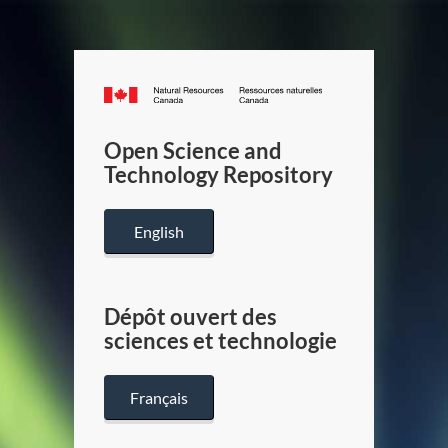
Canada.ca
/
Gouverneme
Open Science and
du
Technology Repository
Canada
English
Dépôt ouvert des
sciences et technologie
Français