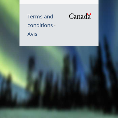
Terms and
/
conditions
Symbole
Avis
du
gouvernem
du
Canada