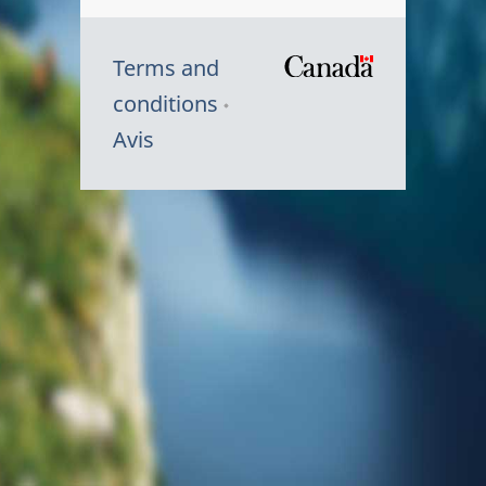
Terms and
/
conditions
Symbole
Avis
du
gouvernem
du
Canada