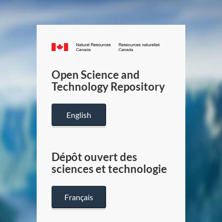
Canada.ca
/
Gouverneme
Open Science and
du
Technology Repository
Canada
English
Dépôt ouvert des
sciences et technologie
Français