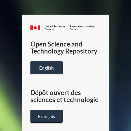
Canada.ca
/
Gouverneme
Open Science and
du
Technology Repository
Canada
English
Dépôt ouvert des
sciences et technologie
Français