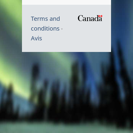
Terms and
/
conditions
Symbole
Avis
du
gouvernem
du
Canada