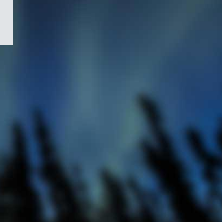
/
Symbole
du
gouvernement
du
Canada