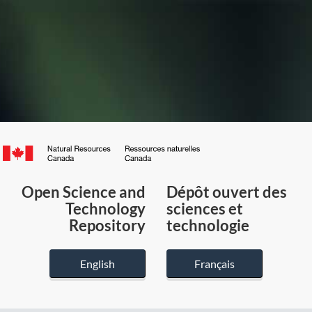
Canada.ca
/
Gouvernement
Open Science and
Dépôt ouvert des
du
Technology
sciences et
Canada
Repository
technologie
English
Français