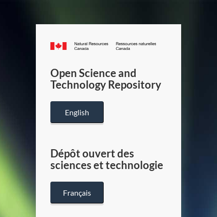
Canada.ca
/
Gouverneme
Open Science and
du
Technology Repository
Canada
English
Dépôt ouvert des
sciences et technologie
Français