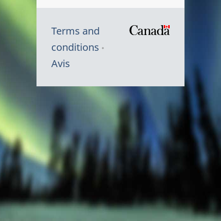
Terms and
/
conditions
Symbole
Avis
du
gouvernem
du
Canada