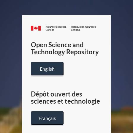
Canada.ca
/
Gouverneme
Open Science and
du
Technology Repository
Canada
English
Dépôt ouvert des
sciences et technologie
Français