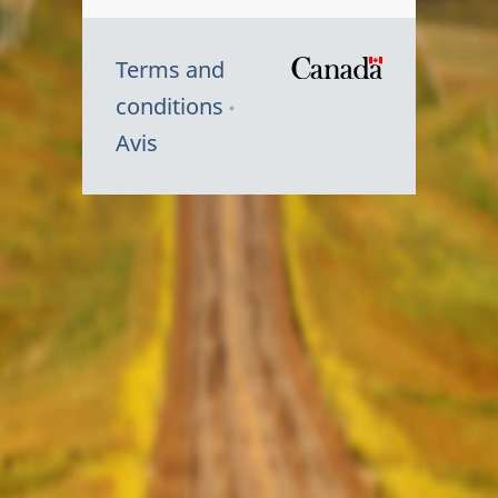
Terms and
/
conditions
Symbole
Avis
du
gouvernem
du
Canada