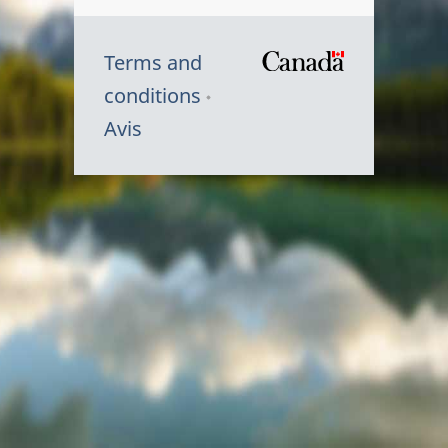
Terms and
/
conditions
Symbole
Avis
du
gouvernem
du
Canada