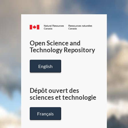
Canada.ca
/
Gouverneme
Open Science and
du
Technology Repository
Canada
English
Dépôt ouvert des
sciences et technologie
Français