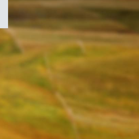
/
Symbole
du
gouvernement
du
Canada